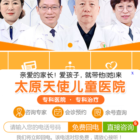
x
名医医生
特色医疗
医院动态
Medical experts
Characteristic
Dynamic
：
太原天使儿童医院
>
行为发育科
>
注意力不集中
>
天使儿童医院：专业诊疗