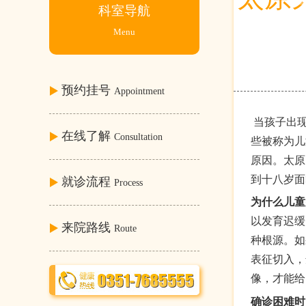
科室导航
Menu
预约挂号
Appointment
当孩子出现
在线了解
Consultation
些被称为儿
原因。太原
到十八岁面
就诊流程
Process
为什么儿童
以发育迟缓
来院路线
Route
种根源。如
表征切入，
像，才能给
确诊困难时