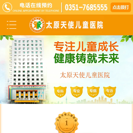
科室医生
医院动态
媒体报道
李树珍
学术交流
爱心公益
诊疗项目
脑瘫
智力低下
1
智力发育障